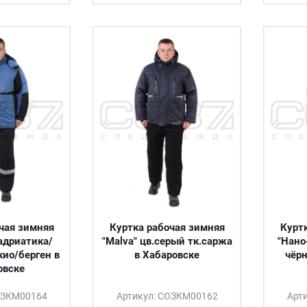
чая зимняя
Куртка рабочая зимняя
Курт
.адриатика/
"Malva" цв.серый тк.саржа
"Нано
кио/берген в
в Хабаровске
овске
ОЗКМ00164
Артикул: СОЗКМ00162
Арт