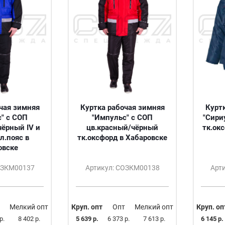
чая зимняя
Куртка рабочая зимняя
Курт
" с СОП
"Импульс" с СОП
"Сири
чёрный IV и
цв.красный/чёрный
тк.ок
л.пояс в
тк.оксфорд в Хабаровске
овске
ОЗКМ00137
Артикул: СОЗКМ00138
Арт
Мелкий опт
Круп. опт
Опт
Мелкий опт
Круп. оп
р.
8 402 р.
5 639 р.
6 373 р.
7 613 р.
6 145 р.