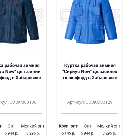
ка рабочая зимняя
Куртка рабочая зимняя
ус New" цв.т.синий
"Сириус New" цв.василёк
сфорд в Хабаровске
тк.оксфорд в Хабаровске
икул: СОЗКМ00130
Артикул: СОЗКМ00129
т
Опт
Мелкий опт
Круп. опт
Опт
Мелкий опт
6 944 р.
8 296 р.
6 145 р.
6 944 р.
8 296 р.