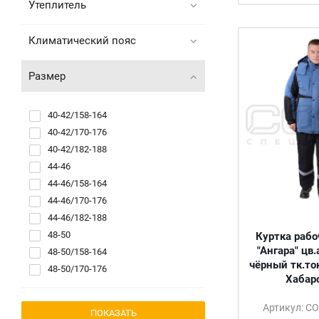
Утеплитель
Климатический пояс
Размер
40-42/158-164
40-42/170-176
40-42/182-188
44-46
44-46/158-164
44-46/170-176
44-46/182-188
48-50
Куртка рабо
"Ангара" цв
48-50/158-164
чёрный тк.то
48-50/170-176
Хабар
48-50/182-188
52-54
Артикул: С