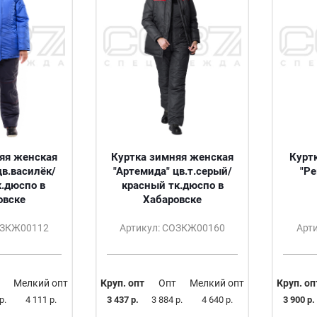
яя женская
Куртка зимняя женская
Курт
цв.василёк/
"Артемида" цв.т.серый/
"Ре
к.дюспо в
красный тк.дюспо в
овске
Хабаровске
ОЗКЖ00112
Артикул: СОЗКЖ00160
Арт
Мелкий опт
Круп. опт
Опт
Мелкий опт
Круп. оп
р.
4 111 р.
3 437 р.
3 884 р.
4 640 р.
3 900 р.