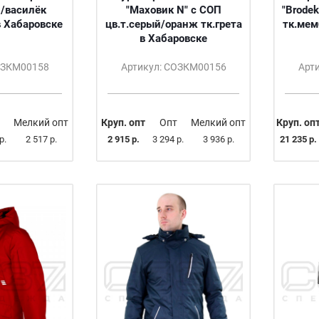
й/василёк
"Маховик N" с СОП
"Brode
в Хабаровске
цв.т.серый/оранж тк.грета
тк.мем
в Хабаровске
ОЗКМ00158
Артикул: СОЗКМ00156
Арт
Мелкий опт
Круп. опт
Опт
Мелкий опт
Круп. оп
р.
2 517 р.
2 915 р.
3 294 р.
3 936 р.
21 235 р.