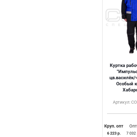
Куртка рабо
"Импульс
цв.василёк/
Особый к
Хабар
Артикул: С
Круп. опт
Опт
6 223 р.
7 032 