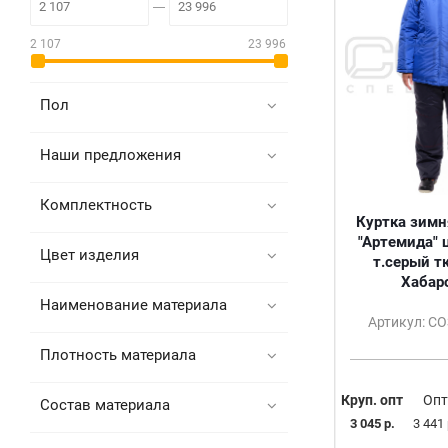
2 107
23 996
Пол
Наши предложения
Комплектность
Куртка зимн
"Артемида" 
Цвет изделия
т.серый т
Хабар
Наименование материала
Артикул: С
Плотность материала
Круп. опт
Опт
Состав материала
3 045 р.
3 441 