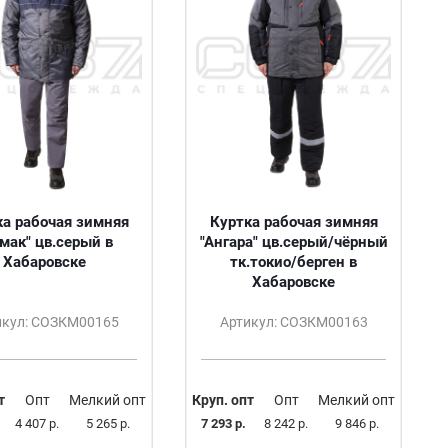
ка рабочая зимняя
Куртка рабочая зимняя
мак" цв.серый в
"Ангара" цв.серый/чёрный
Хабаровске
тк.токио/берген в
Хабаровске
икул: СОЗКМ00165
Артикул: СОЗКМ00163
т
Опт
Мелкий опт
Круп. опт
Опт
Мелкий опт
4 407 р.
5 265 р.
7 293 р.
8 242 р.
9 846 р.