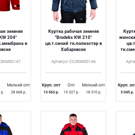
чая зимняя
Куртка рабочая зимняя
Курт
 KW 204"
"Brodeks KW 210"
женска
к.мембрана в
цв.т.синий тк.полиэстер в
цв.
овске
Хабаровске
тк.сме
ОЗКМ00147
Артикул: СОЗКМ00146
Арт
Мелкий опт
Круп. опт
Опт
Мелкий опт
Круп. оп
 р.
28 668 р.
13 563 р.
15 327 р.
18 310 р.
3 045 р.