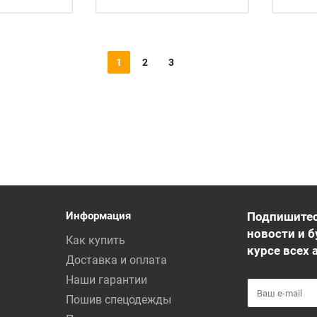
1
2
3
Информация
Подпишитес
новости и б
Как купить
курсе всех 
Доставка и оплата
Наши гарантии
Пошив спецодежды