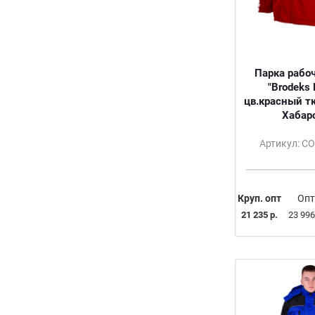
Парка рабо
"Brodeks
цв.красный т
Хабар
Артикул: С
Круп. опт
Опт
21 235 р.
23 996