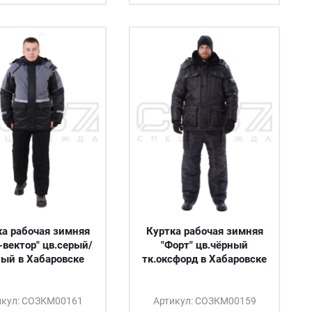
ка рабочая зимняя
Куртка рабочая зимняя
-вектор" цв.серый/
"Форт" цв.чёрный
чёрный в Хабаровске
тк.оксфорд в Хабаровске
икул: СОЗКМ00161
Артикул: СОЗКМ00159