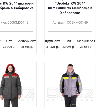
ks KW 204" цв.серый
"Brodeks KW 204"
брана в Хабаровске
цв.т.синий тк.мембрана в
Хабаровске
икул: СОЗКМ00148
Артикул: СОЗКМ00149
т
Опт
Мелкий опт
Круп. опт
Опт
Мелкий опт
23 996 р.
28 668 р.
21 235 р.
23 996 р.
28 668 р.