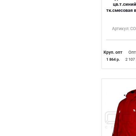
M (50-52)
цв.т.сини
тк.смесовая 
L (54)
XL (56-58)
2XL (60-62)
Артикул: С
3XL (64-66)
Круп. опт
Опт
1 864 р.
2 107 