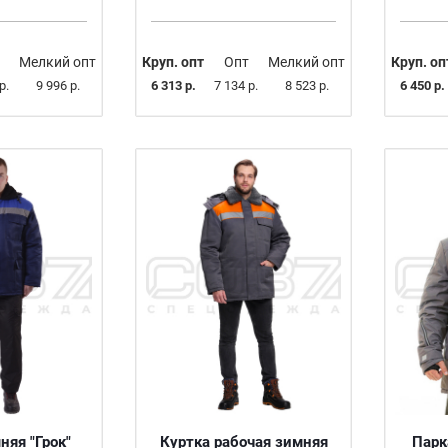
Мелкий опт
Круп. опт
Опт
Мелкий опт
Круп. оп
р.
9 996 р.
6 313 р.
7 134 р.
8 523 р.
6 450 р.
няя "Грок"
Куртка рабочая зимняя
Парк