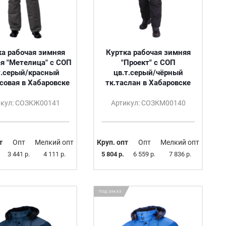
ка рабочая зимняя
Куртка рабочая зимняя
я "Метелица" с СОП
"Проект" с СОП
т.серый/красный
цв.т.серый/чёрный
совая в Хабаровске
тк.таслан в Хабаровске
икул: СОЗКЖ00141
Артикул: СОЗКМ00140
т
Опт
Мелкий опт
Круп. опт
Опт
Мелкий опт
3 441 р.
4 111 р.
5 804 р.
6 559 р.
7 836 р.
ПОД ЗАКАЗ