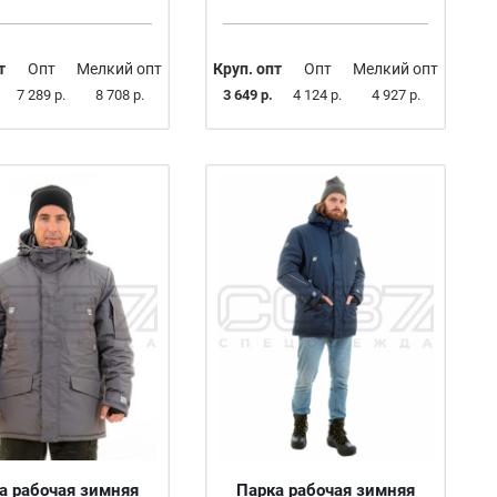
т
Опт
Мелкий опт
Круп. опт
Опт
Мелкий опт
7 289 р.
8 708 р.
3 649 р.
4 124 р.
4 927 р.
а рабочая зимняя
Парка рабочая зимняя