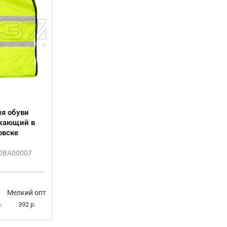
я обуви
жающий в
овске
СОВА00007
Мелкий опт
.
392 р.